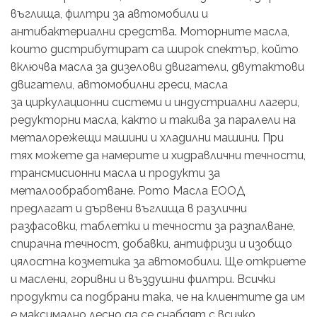
въглища, филтри за автомобили и
антибактериални средства. Моторните масла,
които дистрибутират са широк спектър, който
включва масла за дизелови двигатели, двутактови
двигатели, автомобилни греси, масла
за циркулационни системи и индустриални лагери,
редукторни масла, както и такива за паралели на
металорежещи машини и хладилни машини. При
тях можете да намерите и хидравлични течности,
трансмисионни масла и продукти за
металообработване. Рото Масла ЕООД
предлагат и дървени въглища в различни
разфасовки, таблетки и течности за разпалване,
спирачна течност, добавки, антифризи и изобщо
цялостна козметика за автомобили. Ще откриете
и маслени, горивни и въздушни филтри. Всички
продукти са подбрани така, че на клиентите да им
е максимално лесно да се снабдят с всичко