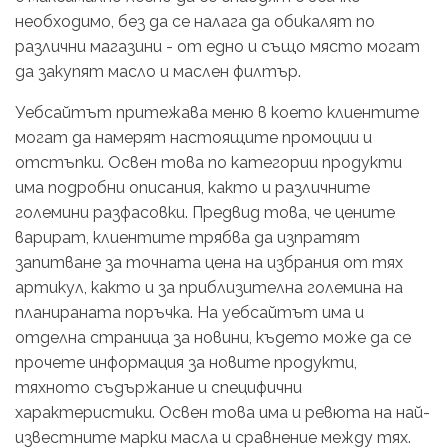
необходимо, без да се налага да обикалят по
различни магазини - от едно и също място могат
да закупят масло и маслен филтър.
Уебсайтът притежава меню в което клиентите
могат да намерят настоящите промоции и
отстъпки. Освен това по категории продукти
има подробни описания, както и различните
големини разфасовки. Предвид това, че цените
варират, клиентите трябва да изпратят
запитване за точната цена на избрания от тях
артикул, както и за приблизителна големина на
планираната поръчка. На уебсайтът има и
отделна страница за новини, където може да се
прочете информация за новите продукти,
тяхното съдържание и специфични
характеристики. Освен това има и ревюта на най-
известните марки масла и сравнение между тях.