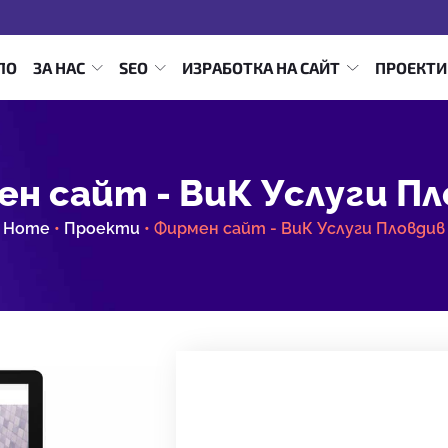
ЛО
ЗА НАС
SEO
ИЗРАБОТКА НА САЙТ
ПРОЕКТИ
н сайт - ВиК Услуги П
Home
•
Проекти
•
Фирмен сайт - ВиК Услуги Пловдив