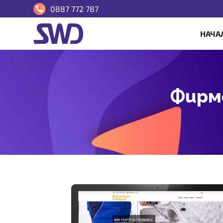
0887 772 787
НАЧА
Фирме