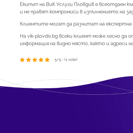
Екипът на ВиК Услуги Пловдив е всеотдаен 
и не правят компромиси в изпълнението на за
Клиентите могат да разчитат на експертна 
На vik-plovdiv.bg всеки клиент може лесно д
информация на видно място, както и адреси н
5/5 - (1 vote)