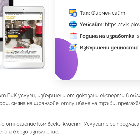
Тип:
Фирмен сайт
Уебсайт:
https://vik-plo
Година на изработка:
2
Извършени дейности:
от ВиК услуги, извършени от доказани експерти в об
ди, смяна на щрангове, отпушване на тръби, премахва
о отношение към всеки клиент. Услугите се предлаг
но и бързо изпълнение.