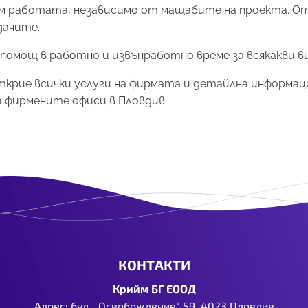
към работата, независимо от мащабите на проекта. 
дачите.
помощ в работно и извънработно време за всякакви 
а открие всички услуги на фирмата и детайлна информ
а фирмените офиси в Пловдив.
КОНТАКТИ
Крийм БГ ЕООД
Адрес: бул. „Освобождение“ 59, 4023 Пловдив