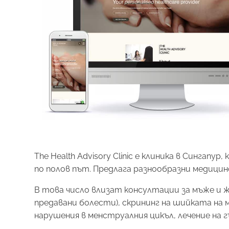
The Health Advisory Clinic е клиника в Сингап
по полов път. Предлага разнообразни медицинс
В това число влизат консултации за мъже и ж
предавани болести), скрининг на шийката на 
нарушения в менструалния цикъл, лечение на 