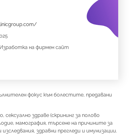
clinicgroup.com/
025
Изработка на фирмен сайт
 допълнителен фокус към болестите, предавани
 сексуално здраве (скрининг за полово
лодие, мамография, търсене на причините за
 изследвания, здравни прегледи и имунизации.