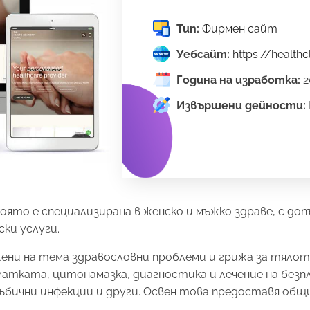
Тип:
Фирмен сайт
Уебсайт:
https://health
Година на изработка:
2
Извършени дейности:
ур, която е специализирана в женско и мъжко здраве, с
ки услуги.
ени на тема здравословни проблеми и грижа за тялото,
матката, цитонамазка, диагностика и лечение на безп
гъбични инфекции и други. Освен това предоставя общи