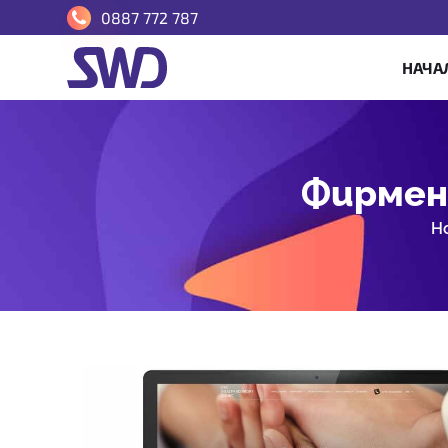
0887 772 787
НАЧА
Фирмен 
H