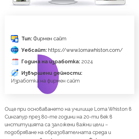
Тип:
Фирмен сайт
Уебсайт:
https://www.lornawhiston.com/
Година на изработка:
2024
Извършени дейности:
Изработка на фирмен сайт
Още при основаването на училище Lorna Whiston в
Сингапур през 80-те години на 20-ти век в
институцията са заложени важни цели –
подобряване на образователната среда и