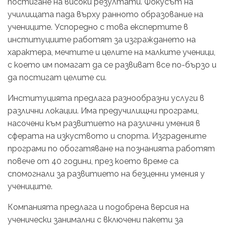
постигане на високи резултати. Фокусът на
училищата пада върху ранното образование на
учениците. Успоредно с това експертите в
институциите работят за изграждането на
характера, мечтите и целите на малките ученици,
с което им помагат да се развиват все по-бързо и
да постигат целите си.
Институцията предлага разнообразни услуги в
различни локации. Има предучилищни програми,
насочени към развитието на различни умения в
сферата на изкуството и спорта. Изградените
програми по обогатяване на познанията работят
повече от 40 години, през което време са
спомогнали за развитието на безценни умения у
учениците.
Компанията предлага и подобрена версия на
ученически занимални с включени пакети за